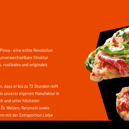
insa - eine echte Revolution
e unverwechselbare Struktur
, rustikales und originales
, dass er bis zu 72 Stunden reift
h in unserer eigenen Manufaktur in
ich und unter höchsten
, Öl, Weizen, Reismehl sowie
rn mit der Extraportion Liebe