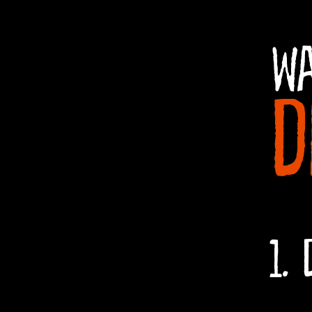
Wa
d
1.