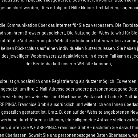
gespeichert werden. Dies erfolgt mit Hilfe kleiner Textdateien, sogenan
die Kommunikation über das Internet für Sie zu verbessern. Die Textda
d von Ihrem Browser gespeichert. Die Nutzung der Website wird für Sie
samt für die Verbesserung der Website erhobenen Daten werden zu anony
einen Rückschluss auf einen individuellen Nutzer zulassen. Sie haben 
b des jeweiligen Webbrowsers zu deaktivieren. In diesem Fall kann es j
der Bedienbarkeit unserer Website kommen.
ite ist grundsätzlich ohne Registrierung als Nutzer möglich. Es werden
ngesetzt, um Ihre E-Mail-Adresse oder andere personenbezogene Date
n wie beispielsweise Vor- und Nachname, Postanschrift oder E-Mail-A
RE PINSA Franchise GmbH ausdrücklich und willentlich von Ihnen überla
gesetzlich gestattet ist. Um z. B. den auf der Website angebotenen Ne
werbung durchführen zu können, eine allgemeine Anfrage stellen zu k
nen, dürfen Sie WE ARE PINSA Franchise GmbH - nachdem Sie darauf h
n überlassen. Soweit Sie uns personenbezogene Daten überlassen, wer